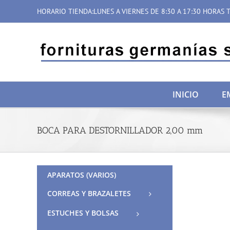
Saltar
HORARIO TIENDA:LUNES A VIERNES DE 8:30 A 17:30 HORAS T
al
contenido
INICIO
E
BOCA PARA DESTORNILLADOR 2,00 mm
APARATOS (VARIOS)
CORREAS Y BRAZALETES
ESTUCHES Y BOLSAS