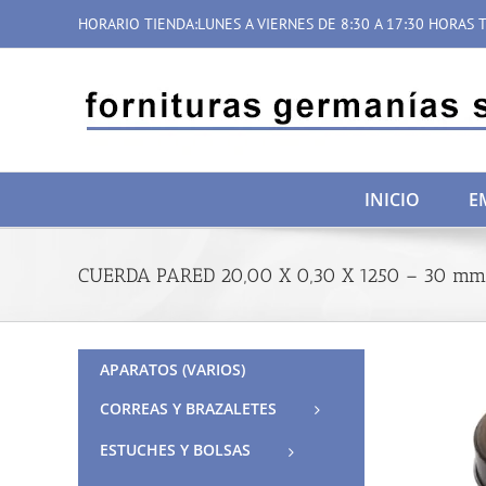
Saltar
HORARIO TIENDA:LUNES A VIERNES DE 8:30 A 17:30 HORAS T
al
contenido
INICIO
E
CUERDA PARED 20,00 X 0,30 X 1250 – 30 mm
APARATOS (VARIOS)
CORREAS Y BRAZALETES
ESTUCHES Y BOLSAS