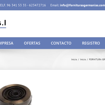
ELF. 96 341 53 35 - 623472716
Email:
info@forniturasgermanias.com
MPRESA
OFERTAS
CONTACTO
REGISTRO
Inicio
/
Inicio
/
FORNITURA G