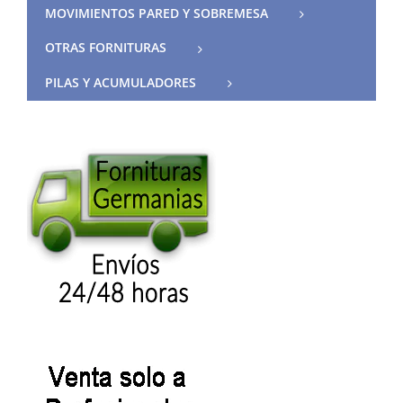
MOVIMIENTOS PARED Y SOBREMESA
OTRAS FORNITURAS
PILAS Y ACUMULADORES