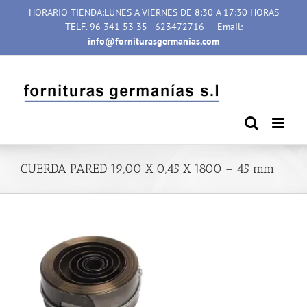
Saltar
HORARIO TIENDA:LUNES A VIERNES DE 8:30 A 17:30 HORAS
al
TELF. 96 341 53 35 - 623472716
Email:
contenido
info@forniturasgermanias.com
CUERDA PARED 19,00 X 0,45 X 1800 – 45 mm