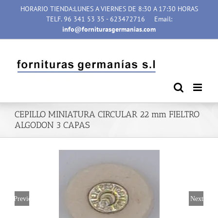
Saltar
HORARIO TIENDA:LUNES A VIERNES DE 8:30 A 17:30 HORAS
al
TELF. 96 341 53 35 - 623472716
Email:
contenido
info@forniturasgermanias.com
CEPILLO MINIATURA CIRCULAR 22 mm FIELTRO
ALGODON 3 CAPAS
Previous
Next