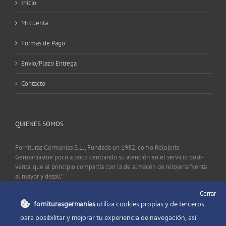
Inicio
Mi cuenta
Formas de Pago
Envio/Plazo Entrega
Contacto
QUIENES SOMOS
Fornituras Germanías S.L., Fundada en 1952, como Relojería
Germaníasfue poco a poco centrando su atención en el servicio post-
venta, que al principio compartía con la de almacén de relojería "venta
al mayor y detall".
Cerrar
forniturasgermanias
utiliza cookies propias y de terceros
CONTACTO
para posibilitar y mejorar tu experiencia de navegación, así