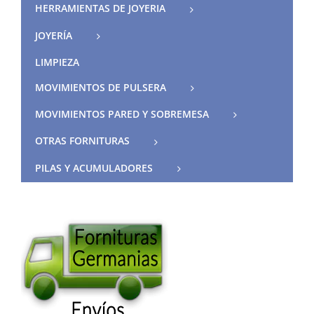
HERRAMIENTAS DE JOYERIA
JOYERÍA
LIMPIEZA
MOVIMIENTOS DE PULSERA
MOVIMIENTOS PARED Y SOBREMESA
OTRAS FORNITURAS
PILAS Y ACUMULADORES