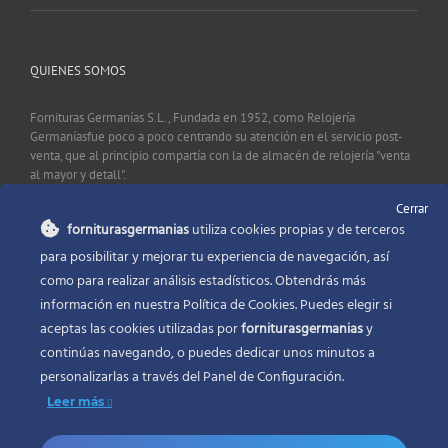
QUIENES SOMOS
Fornituras Germanías S.L., Fundada en 1952, como Relojería
Germaníasfue poco a poco centrando su atención en el servicio post-
venta, que al principio compartía con la de almacén de relojería "venta
al mayor y detall".
Cerrar
forniturasgermanias
utiliza cookies propias y de terceros
CONTACTO
para posibilitar y mejorar tu experiencia de navegación, así
como para realizar análisis estadísticos. Obtendrás más
Fornituras Germanías, Calle Sevilla 2, 46006 Valencia España
información en nuestra Política de Cookies. Puedes elegir si
Phone:
96 341 53 35
aceptas las cookies utilizadas por
forniturasgermanias
y
Email:
info@forniturasgermanias.com
continúas navegando, o puedes dedicar unos minutos a
personalizarlas a través del
Panel de Configuración.
Leer más