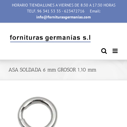
Saltar
HORARIO TIENDA:LUNES A VIERNES DE 8:30 A 17:30 HORAS
al
TELF. 96 341 53 35 - 623472716
Email:
contenido
info@forniturasgermanias.com
ASA SOLDADA 6 mm GROSOR 1,10 mm