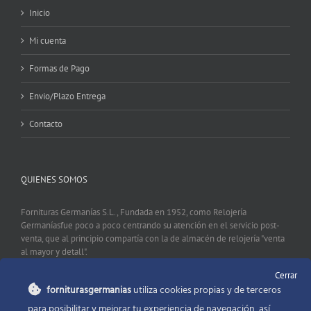
Inicio
Mi cuenta
Formas de Pago
Envio/Plazo Entrega
Contacto
QUIENES SOMOS
Fornituras Germanías S.L., Fundada en 1952, como Relojería
Germaníasfue poco a poco centrando su atención en el servicio post-
venta, que al principio compartía con la de almacén de relojería "venta
al mayor y detall".
Cerrar
forniturasgermanias
utiliza cookies propias y de terceros
CONTACTO
para posibilitar y mejorar tu experiencia de navegación, así