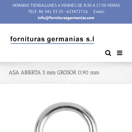
Saltar
HORARIO TIENDA:LUNES A VIERNES DE 8:30 A 17:30 HORAS
al
TELF. 96 341 53 35 - 623472716
Email:
contenido
info@forniturasgermanias.com
ASA ABIERTA 5 mm GROSOR 0,90 mm