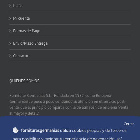
Inicio
Mi cuenta
Formas de Pago
Envio/Plazo Entrega
Contacto
QUIENES SOMOS
Fornituras Germanías S.L., Fundada en 1952, como Relojería
Germaníasfue poco a poco centrando su atención en el servicio post-
venta, que al principio compartía con la de almacén de relojería "venta
al mayor y detall".
Cerrar
forniturasgermanias
utiliza cookies propias y de terceros
CONTACTO
para posibilitar y mejorar tu experiencia de navegación, así