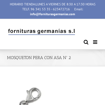
Saltar
HORARIO TIENDA:LUNES A VIERNES DE 8:30 A 17:30 HORAS
al
TELF. 96 341 53 35 - 623472716
Email:
contenido
info@forniturasgermanias.com
MOSQUETON PERA CON ASA Nº 2