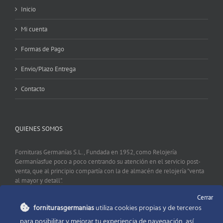
Inicio
Mi cuenta
Formas de Pago
Envio/Plazo Entrega
Contacto
QUIENES SOMOS
Fornituras Germanías S.L., Fundada en 1952, como Relojería
Germaníasfue poco a poco centrando su atención en el servicio post-
venta, que al principio compartía con la de almacén de relojería "venta
al mayor y detall".
Cerrar
forniturasgermanias
utiliza cookies propias y de terceros
CONTACTO
para posibilitar y mejorar tu experiencia de navegación, así