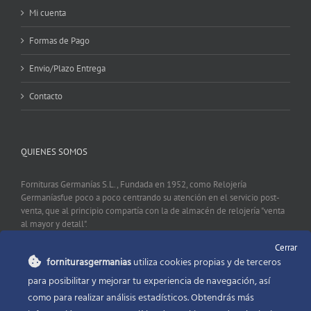
Mi cuenta
Formas de Pago
Envio/Plazo Entrega
Contacto
QUIENES SOMOS
Fornituras Germanías S.L., Fundada en 1952, como Relojería
Germaníasfue poco a poco centrando su atención en el servicio post-
venta, que al principio compartía con la de almacén de relojería "venta
al mayor y detall".
Cerrar
forniturasgermanias
utiliza cookies propias y de terceros
CONTACTO
para posibilitar y mejorar tu experiencia de navegación, así
como para realizar análisis estadísticos. Obtendrás más
Fornituras Germanías, Calle Sevilla 2, 46006 Valencia España