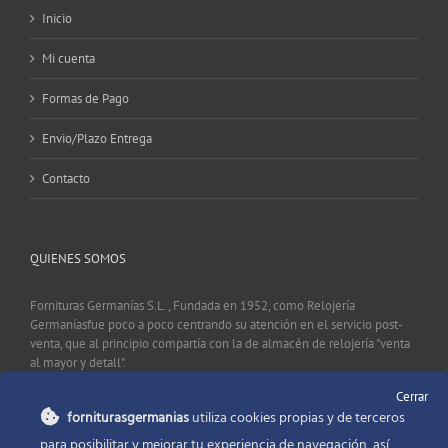
Inicio
Mi cuenta
Formas de Pago
Envio/Plazo Entrega
Contacto
QUIENES SOMOS
Fornituras Germanías S.L., Fundada en 1952, como Relojería
Germaníasfue poco a poco centrando su atención en el servicio post-
venta, que al principio compartía con la de almacén de relojería "venta
al mayor y detall".
Cerrar
forniturasgermanias
utiliza cookies propias y de terceros
CONTACTO
para posibilitar y mejorar tu experiencia de navegación, así