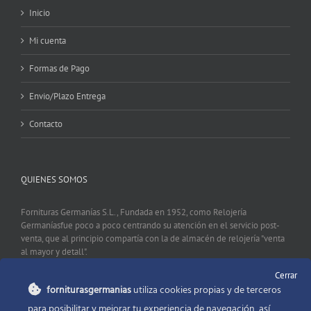
Inicio
Mi cuenta
Formas de Pago
Envio/Plazo Entrega
Contacto
QUIENES SOMOS
Fornituras Germanías S.L., Fundada en 1952, como Relojería
Germaníasfue poco a poco centrando su atención en el servicio post-
venta, que al principio compartía con la de almacén de relojería "venta
al mayor y detall".
Cerrar
forniturasgermanias
utiliza cookies propias y de terceros
CONTACTO
para posibilitar y mejorar tu experiencia de navegación, así