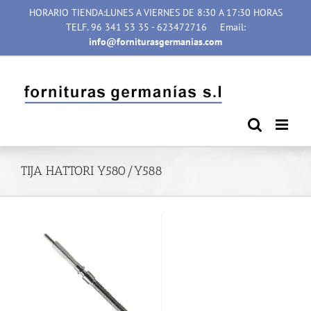
Saltar
HORARIO TIENDA:LUNES A VIERNES DE 8:30 A 17:30 HORAS
al
TELF. 96 341 53 35 - 623472716
Email:
contenido
info@forniturasgermanias.com
TIJA HATTORI Y580/Y588