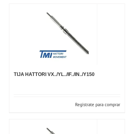
TIJA HATTORI VX../YL../IF../IN../Y150
Registrate para comprar