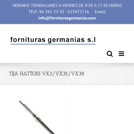
Saltar
HORARIO TIENDA:LUNES A VIERNES DE 8:30 A 17:30 HORAS
al
TELF. 96 341 53 35 - 623472716
Email:
contenido
info@forniturasgermanias.com
TIJA HATTORI VX3/VX35/VX38