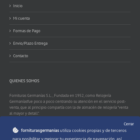
Inicio
Mi cuenta
Formas de Pago
Envio/Plazo Entrega
Contacto
QUIENES SOMOS
Fornituras Germanías S.L., Fundada en 1952, como Relojería
Germaníasfue poco a poco centrando su atención en el servicio post-
venta, que al principio compartía con la de almacén de relojería "venta
al mayor y detall".
Cerrar
forniturasgermanias
utiliza cookies propias y de terceros
CONTACTO
para posibilitar y mejorar tu experiencia de navegación, así