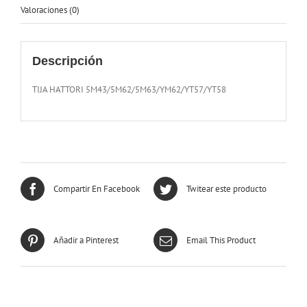
Valoraciones (0)
Descripción
TIJA HATTORI 5M43/5M62/5M63/YM62/YT57/YT58
Compartir En Facebook
Twitear este producto
Añadir a Pinterest
Email This Product