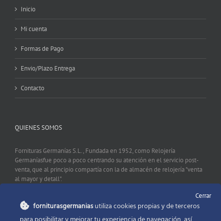
Inicio
Mi cuenta
Formas de Pago
Envio/Plazo Entrega
Contacto
QUIENES SOMOS
Fornituras Germanías S.L., Fundada en 1952, como Relojería
Germaníasfue poco a poco centrando su atención en el servicio post-
venta, que al principio compartía con la de almacén de relojería "venta
al mayor y detall".
Cerrar
forniturasgermanias
utiliza cookies propias y de terceros
CONTACTO
para posibilitar y mejorar tu experiencia de navegación, así