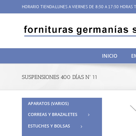
Saltar
HORARIO TIENDA:LUNES A VIERNES DE 8:30 A 17:30 HORAS T
al
contenido
INICIO
E
SUSPENSIONES 400 DÍAS Nº 11
APARATOS (VARIOS)
CORREAS Y BRAZALETES
ESTUCHES Y BOLSAS