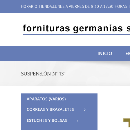
Saltar
HORARIO TIENDA:LUNES A VIERNES DE 8:30 A 17:30 HORAS T
al
contenido
INICIO
E
SUSPENSIÓN Nº 131
APARATOS (VARIOS)
CORREAS Y BRAZALETES
ESTUCHES Y BOLSAS