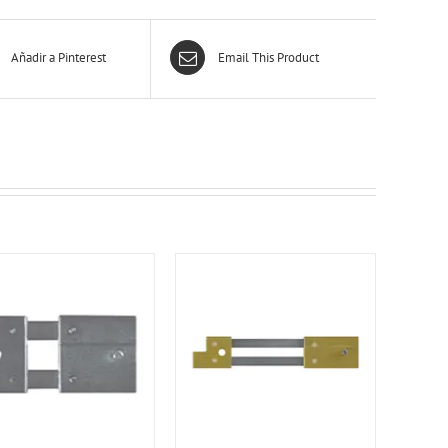
Añadir a Pinterest
Email This Product