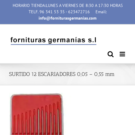
Saltar
HORARIO TIENDA:LUNES A VIERNES DE 8:30 A 17:30 HORAS
al
TELF. 96 341 53 35 - 623472716
Email:
contenido
info@forniturasgermanias.com
SURTIDO 12 ESCARIADORES 0,05 – 0,55 mm