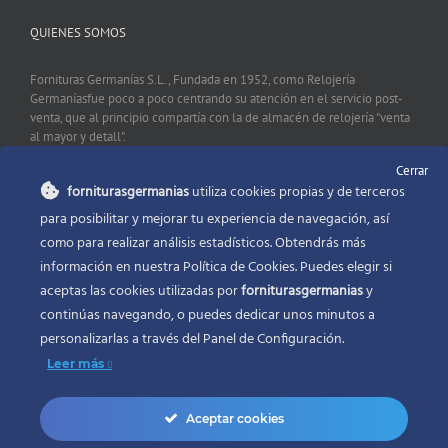
QUIENES SOMOS
Fornituras Germanías S.L., Fundada en 1952, como Relojería
Germaníasfue poco a poco centrando su atención en el servicio post-
venta, que al principio compartía con la de almacén de relojería "venta
al mayor y detall".
Cerrar
forniturasgermanias
utiliza cookies propias y de terceros
CONTACTO
para posibilitar y mejorar tu experiencia de navegación, así
como para realizar análisis estadísticos. Obtendrás más
Fornituras Germanías, Calle Sevilla 2, 46006 Valencia España
información en nuestra Política de Cookies. Puedes elegir si
Phone:
96 341 53 35
aceptas las cookies utilizadas por
forniturasgermanias
y
Email:
info@forniturasgermanias.com
continúas navegando, o puedes dedicar unos minutos a
personalizarlas a través del
Panel de Configuración.
Leer más
Aceptar cookies