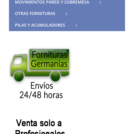
MOVIMIENTOS PARED Y SOBREMESA
OTRAS FORNITURAS
PILAS Y ACUMULADORES