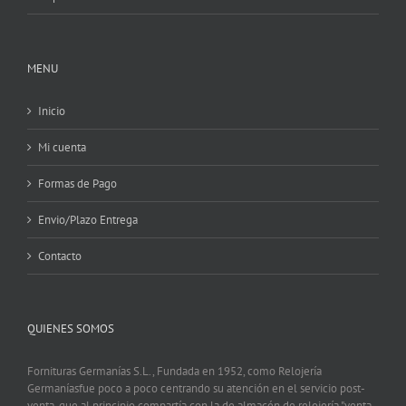
MENU
Inicio
Mi cuenta
Formas de Pago
Envio/Plazo Entrega
Contacto
QUIENES SOMOS
Fornituras Germanías S.L., Fundada en 1952, como Relojería
Germaníasfue poco a poco centrando su atención en el servicio post-
venta, que al principio compartía con la de almacén de relojería "venta