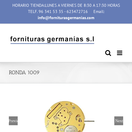
Saltar
HORARIO TIENDA:LUNES A VIERNES DE 8:30 A 17:30 HORAS
al
TELF. 96 341 53 35 - 623472716
Email:
contenido
info@forniturasgermanias.com
RONDA 1009
Previous
Next