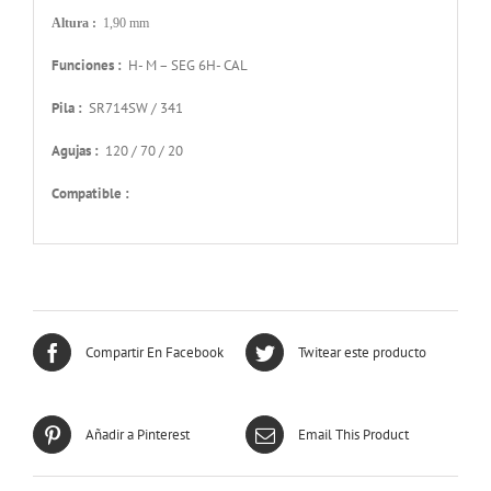
Altura :
1,90 mm
Funciones :
H- M – SEG 6H- CAL
Pila :
SR714SW / 341
Agujas :
120 / 70 / 20
Compatible :
Compartir En Facebook
Twitear este producto
Añadir a Pinterest
Email This Product