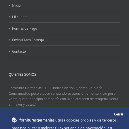
Inicio
Mi cuenta
Formas de Pago
Envio/Plazo Entrega
Contacto
QUIENES SOMOS
Fornituras Germanías S.L., Fundada en 1952, como Relojería
Germaníasfue poco a poco centrando su atención en el servicio post-
venta, que al principio compartía con la de almacén de relojería "venta
al mayor y detall".
Cerrar
forniturasgermanias
utiliza cookies propias y de terceros
CONTACTO
para posibilitar y mejorar tu experiencia de navegación, así