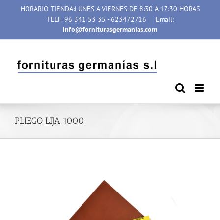
Saltar
HORARIO TIENDA:LUNES A VIERNES DE 8:30 A 17:30 HORAS
al
TELF. 96 341 53 35 - 623472716
Email:
contenido
info@forniturasgermanias.com
PLIEGO LIJA 1000