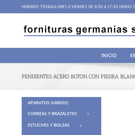
Saltar
HORARIO TIENDA:LUNES A VIERNES DE 8:30 A 17:30 HORAS T
al
contenido
INICIO
E
PENDIENTES ACERO BOTON CON PIEDRA BLAN
APARATOS (VARIOS)
CORREAS Y BRAZALETES
ESTUCHES Y BOLSAS