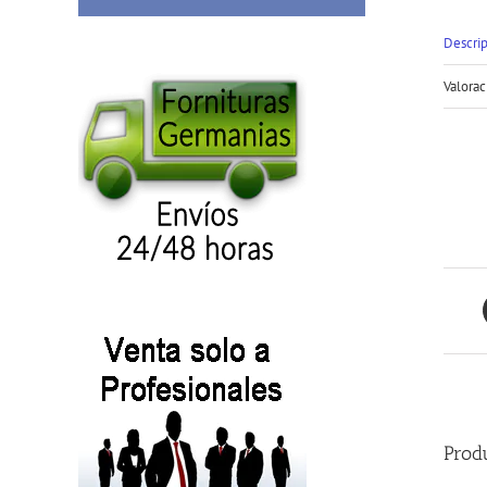
Descri
Valorac
Prod