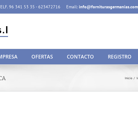
ELF. 96 341 53 35 - 623472716
Email:
info@forniturasgermanias.com
MPRESA
OFERTAS
CONTACTO
REGISTRO
CA
Inicio
/
I