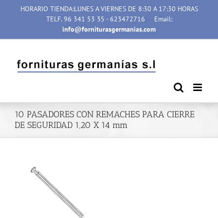
Saltar
HORARIO TIENDA:LUNES A VIERNES DE 8:30 A 17:30 HORAS
al
TELF. 96 341 53 35 - 623472716
Email:
contenido
info@forniturasgermanias.com
10 PASADORES CON REMACHES PARA CIERRE
DE SEGURIDAD 1,20 X 14 mm