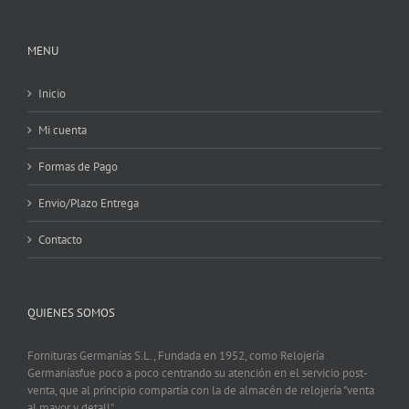
MENU
Inicio
Mi cuenta
Formas de Pago
Envio/Plazo Entrega
Contacto
QUIENES SOMOS
Fornituras Germanías S.L., Fundada en 1952, como Relojería
Germaníasfue poco a poco centrando su atención en el servicio post-
venta, que al principio compartía con la de almacén de relojería "venta
al mayor y detall".