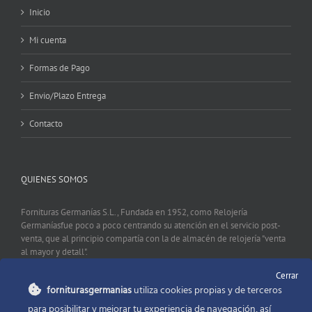
Inicio
Mi cuenta
Formas de Pago
Envio/Plazo Entrega
Contacto
QUIENES SOMOS
Fornituras Germanías S.L., Fundada en 1952, como Relojería
Germaníasfue poco a poco centrando su atención en el servicio post-
venta, que al principio compartía con la de almacén de relojería "venta
al mayor y detall".
Cerrar
forniturasgermanias
utiliza cookies propias y de terceros
CONTACTO
para posibilitar y mejorar tu experiencia de navegación, así