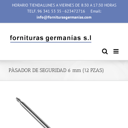
Saltar
HORARIO TIENDA:LUNES A VIERNES DE 8:30 A 17:30 HORAS
al
TELF. 96 341 53 35 - 623472716
Email:
contenido
info@forniturasgermanias.com
PÀSADOR DE SEGURIDAD 6 mm (12 PZAS)