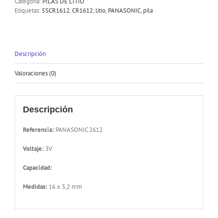
Categoría:
PILAS DE LITIO
Etiquetas:
5SCR1612
,
CR1612
,
litio
,
PANASONIC
,
pila
Descripción
Valoraciones (0)
Descripción
Referencia:
PANASONIC 2612
Voltaje:
3V
Capacidad:
Medidas:
16 x 3,2 mm