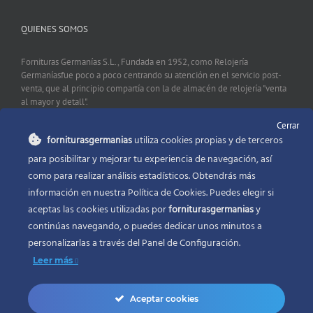
QUIENES SOMOS
Fornituras Germanías S.L., Fundada en 1952, como Relojería
Germaníasfue poco a poco centrando su atención en el servicio post-
venta, que al principio compartía con la de almacén de relojería "venta
al mayor y detall".
Cerrar
forniturasgermanias
utiliza cookies propias y de terceros
CONTACTO
para posibilitar y mejorar tu experiencia de navegación, así
como para realizar análisis estadísticos. Obtendrás más
Fornituras Germanías, Calle Sevilla 2, 46006 Valencia España
información en nuestra Política de Cookies. Puedes elegir si
Phone:
96 341 53 35
aceptas las cookies utilizadas por
forniturasgermanias
y
Email:
info@forniturasgermanias.com
continúas navegando, o puedes dedicar unos minutos a
personalizarlas a través del
Panel de Configuración.
Leer más
Aceptar cookies