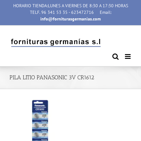
Saltar
HORARIO TIENDA:LUNES A VIERNES DE 8:30 A 17:30 HORAS
al
TELF. 96 341 53 35 - 623472716
Email:
contenido
info@forniturasgermanias.com
PILA LITIO PANASONIC 3V CR1612