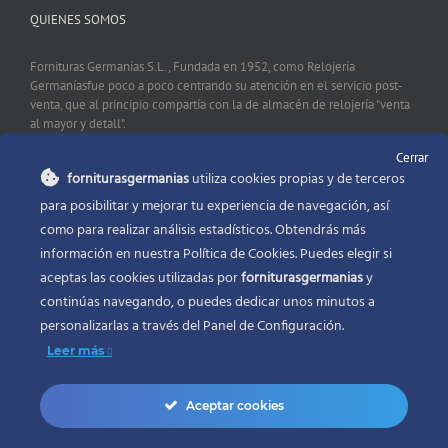
QUIENES SOMOS
Fornituras Germanías S.L., Fundada en 1952, como Relojería
Germaníasfue poco a poco centrando su atención en el servicio post-
venta, que al principio compartía con la de almacén de relojería "venta
al mayor y detall".
Cerrar
forniturasgermanias
utiliza cookies propias y de terceros
CONTACTO
para posibilitar y mejorar tu experiencia de navegación, así
como para realizar análisis estadísticos. Obtendrás más
Fornituras Germanías, Calle Sevilla 2, 46006 Valencia España
información en nuestra Política de Cookies. Puedes elegir si
Phone:
96 341 53 35
aceptas las cookies utilizadas por
forniturasgermanias
y
Email:
info@forniturasgermanias.com
continúas navegando, o puedes dedicar unos minutos a
personalizarlas a través del
Panel de Configuración.
Leer más
Aceptar cookies