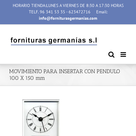
Saltar
HORARIO TIENDA:LUNES A VIERNES DE 8:30 A 17:30 HORAS
al
TELF. 96 341 53 35 - 623472716
Email:
contenido
info@forniturasgermanias.com
MOVIMIENTO PARA INSERTAR CON PENDULO
100 X 150 mm