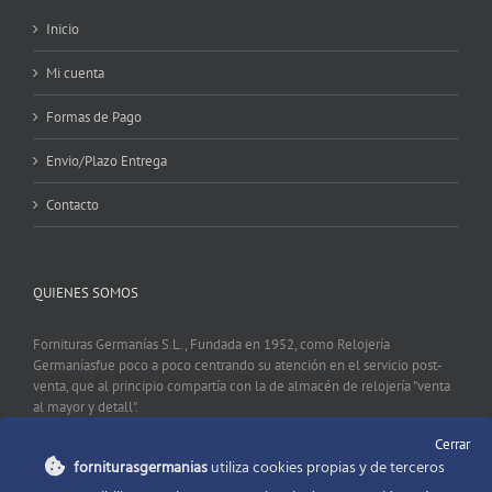
Inicio
Mi cuenta
Formas de Pago
Envio/Plazo Entrega
Contacto
QUIENES SOMOS
Fornituras Germanías S.L., Fundada en 1952, como Relojería
Germaníasfue poco a poco centrando su atención en el servicio post-
venta, que al principio compartía con la de almacén de relojería "venta
al mayor y detall".
Cerrar
forniturasgermanias
utiliza cookies propias y de terceros
CONTACTO