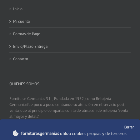
Inicio
Mi cuenta
Formas de Pago
Envio/Plazo Entrega
Contacto
QUIENES SOMOS
Fornituras Germanías S.L., Fundada en 1952, como Relojería
Germaníasfue poco a poco centrando su atención en el servicio post-
venta, que al principio compartía con la de almacén de relojería "venta
al mayor y detall".
Cerrar
forniturasgermanias
utiliza cookies propias y de terceros
CONTACTO