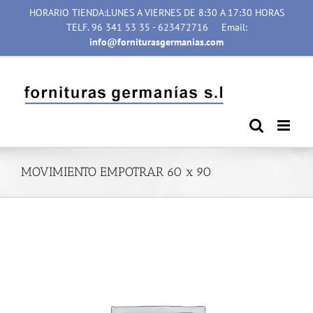
Saltar
HORARIO TIENDA:LUNES A VIERNES DE 8:30 A 17:30 HORAS
al
TELF. 96 341 53 35 - 623472716
Email:
contenido
info@forniturasgermanias.com
MOVIMIENTO EMPOTRAR 60 x 90