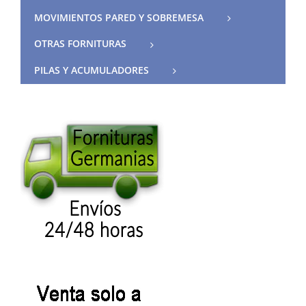
MOVIMIENTOS PARED Y SOBREMESA
OTRAS FORNITURAS
PILAS Y ACUMULADORES