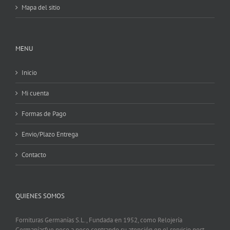
Mapa del sitio
MENU
Inicio
Mi cuenta
Formas de Pago
Envio/Plazo Entrega
Contacto
QUIENES SOMOS
Fornituras Germanías S.L., Fundada en 1952, como Relojería
Germaníasfue poco a poco centrando su atención en el servicio post-