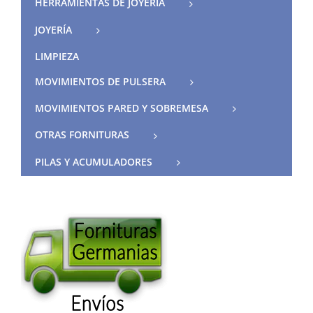
HERRAMIENTAS DE JOYERIA
JOYERÍA
LIMPIEZA
MOVIMIENTOS DE PULSERA
MOVIMIENTOS PARED Y SOBREMESA
OTRAS FORNITURAS
PILAS Y ACUMULADORES