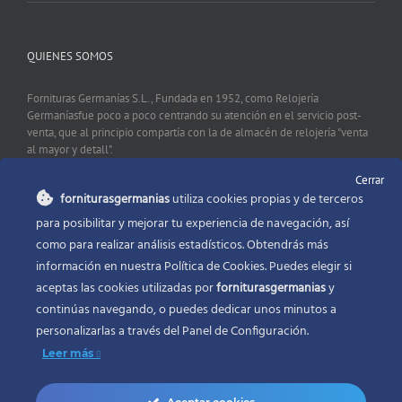
QUIENES SOMOS
Fornituras Germanías S.L., Fundada en 1952, como Relojería
Germaníasfue poco a poco centrando su atención en el servicio post-
venta, que al principio compartía con la de almacén de relojería "venta
al mayor y detall".
Cerrar
forniturasgermanias
utiliza cookies propias y de terceros
CONTACTO
para posibilitar y mejorar tu experiencia de navegación, así
como para realizar análisis estadísticos. Obtendrás más
Fornituras Germanías, Calle Sevilla 2, 46006 Valencia España
información en nuestra Política de Cookies. Puedes elegir si
Phone:
96 341 53 35
aceptas las cookies utilizadas por
forniturasgermanias
y
Email:
info@forniturasgermanias.com
continúas navegando, o puedes dedicar unos minutos a
personalizarlas a través del
Panel de Configuración.
Leer más