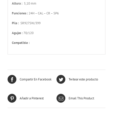
Altura :
5,10 mm
Funciones :
24H – CAL – CR – SP6
Pila :
SR927SW/399
Agujas :
70/120
Compatible :
Compartir En Facebook
Twitear este producto
Añadir a Pinterest
Email This Product