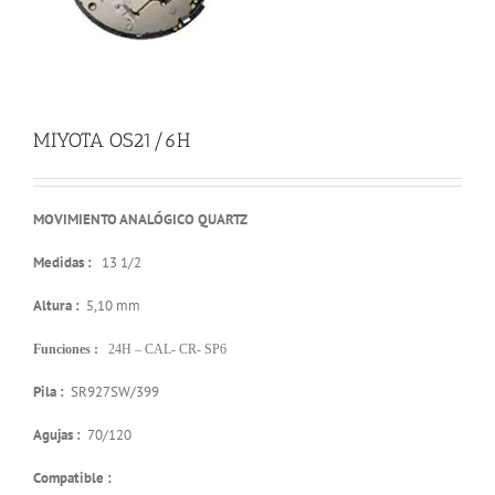
MIYOTA OS21/6H
MOVIMIENTO ANALÓGICO QUARTZ
Medidas :
13 1/2
Altura :
5,10 mm
Funciones :
24H – CAL- CR- SP6
Pila :
SR927SW/399
Agujas :
70/120
Compatible :