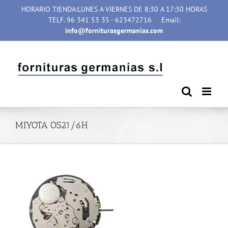
Saltar
HORARIO TIENDA:LUNES A VIERNES DE 8:30 A 17:30 HORAS
al
TELF. 96 341 53 35 - 623472716
Email:
contenido
info@forniturasgermanias.com
MIYOTA OS21/6H