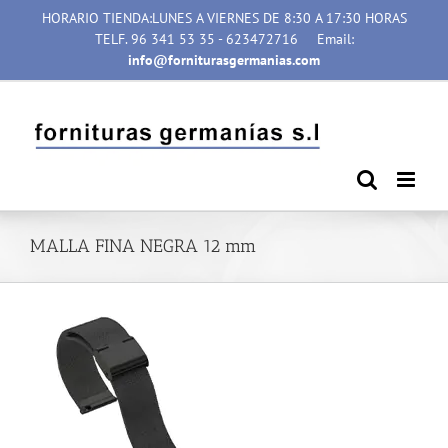
Saltar
HORARIO TIENDA:LUNES A VIERNES DE 8:30 A 17:30 HORAS
al
TELF. 96 341 53 35 - 623472716
Email:
contenido
info@forniturasgermanias.com
MALLA FINA NEGRA 12 mm