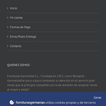
Inicio
Mi cuenta
Formas de Pago
Envio/Plazo Entrega
Contacto
QUIENES SOMOS
Fornituras Germanías S.L., Fundada en 1952, como Relojería
Germaníasfue poco a poco centrando su atención en el servicio post-
venta, que al principio compartía con la de almacén de relojería "venta
al mayor y detall".
Cerrar
forniturasgermanias
utiliza cookies propias y de terceros
CONTACTO