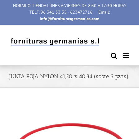
Saltar
HORARIO TIENDA:LUNES A VIERNES DE 8:30 A 17:30 HORAS
al
TELF. 96 341 53 35 - 623472716
Email:
contenido
info@forniturasgermanias.com
JUNTA ROJA NYLON 41,50 x 40,34 (sobre 3 pzas)