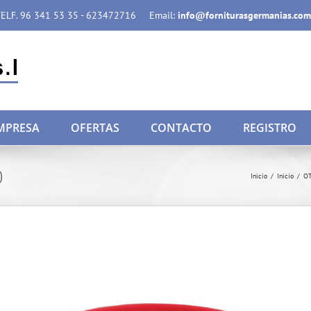
ELF. 96 341 53 35 - 623472716
Email:
info@forniturasgermanias.com
MPRESA
OFERTAS
CONTACTO
REGISTRO
)
Inicio
/
Inicio
/
O