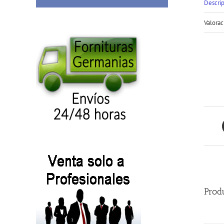
Descri
Valorac
Prod