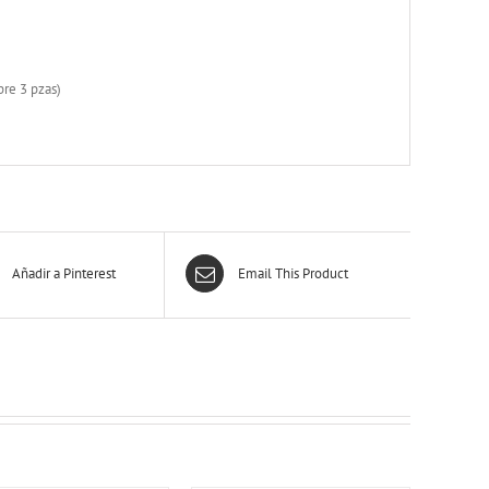
re 3 pzas)
Añadir a Pinterest
Email This Product