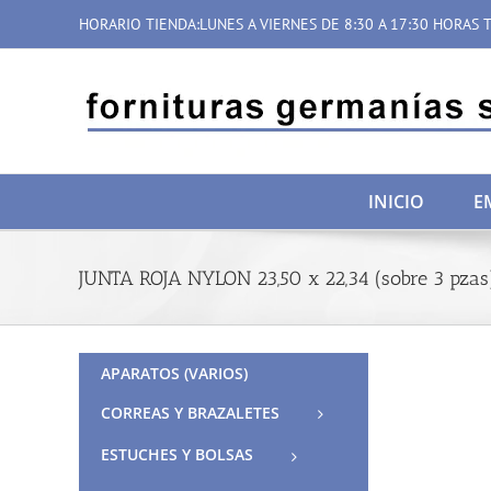
Saltar
HORARIO TIENDA:LUNES A VIERNES DE 8:30 A 17:30 HORAS T
al
contenido
INICIO
E
JUNTA ROJA NYLON 23,50 x 22,34 (sobre 3 pzas
APARATOS (VARIOS)
CORREAS Y BRAZALETES
ESTUCHES Y BOLSAS