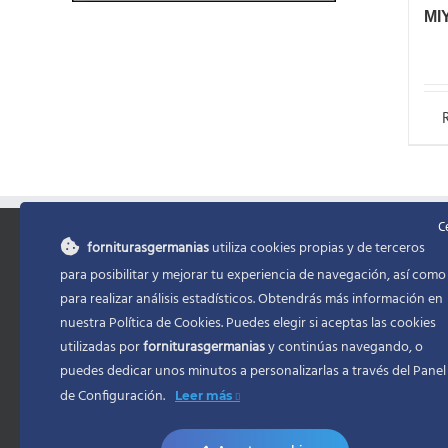
MI
C
forniturasgermanias
utiliza cookies propias y de terceros
INFORMACIÓN
MENU
para posibilitar y mejorar tu experiencia de navegación, así como
para realizar análisis estadísticos. Obtendrás más información en
Política de Privacidad
Inicio
nuestra Política de Cookies. Puedes elegir si aceptas las cookies
utilizadas por
forniturasgermanias
y continúas navegando, o
Condiciones de Contratacion
Mi cuenta
puedes dedicar unos minutos a personalizarlas a través del
Panel
Accesibilidad
Formas de
de Configuración.
Leer más
Ayuda accesibilidad
Envio/Pla