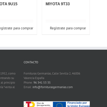
OTA 9U15
MIYOTA 9T33
egistrate para comprar
Registrate para comprar
CONTACTO
n 1952, como
Fornituras Germanías, Calle Sevilla 2, 46006
entrando su
Valencia España
 al principio
Phone:
96 341 53 35
ía "venta al
Email:
info@forniturasgermanias.com