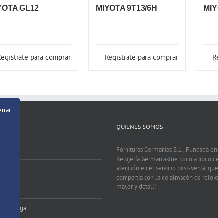
YOTA GL12
MIYOTA 9T13/6H
MIY
Registrate para comprar
Registrate para comprar
R
errar
QUIENES SOMOS
Fornituras Germanías S.L., Fundada e
Relojería Germaníasfue poco a poco c
atención en el servicio post-venta, que
compartía con la de almacén de relojer
mayor y detall".
 Pago
zo Entrega