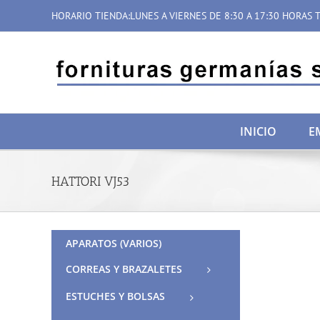
Saltar
HORARIO TIENDA:LUNES A VIERNES DE 8:30 A 17:30 HORAS T
al
contenido
INICIO
E
HATTORI VJ53
APARATOS (VARIOS)
CORREAS Y BRAZALETES
ESTUCHES Y BOLSAS