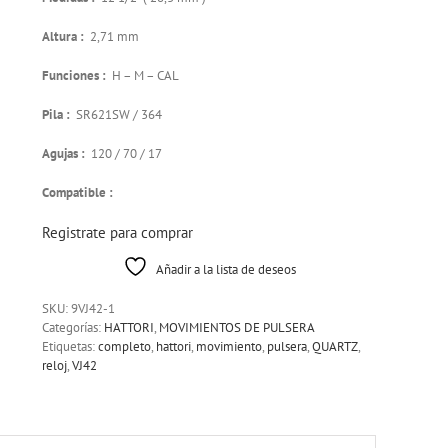
Altura :
2,71 mm
Funciones :
H – M – CAL
Pila :
SR621SW / 364
Agujas :
120 / 70 / 17
Compatible :
Registrate para comprar
Añadir a la lista de deseos
SKU:
9VJ42-1
Categorías:
HATTORI
,
MOVIMIENTOS DE PULSERA
Etiquetas:
completo
,
hattori
,
movimiento
,
pulsera
,
QUARTZ
,
reloj
,
VJ42