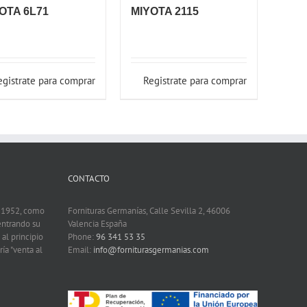
OTA 6L71
MIYOTA 2115
egistrate para comprar
Registrate para comprar
CONTACTO
n 1952, como
Fornituras Germanías, Calle Sevilla 2, 46006
entrando su
Valencia España
 al principio
Phone:
96 341 53 35
ía "venta al
Email:
info@forniturasgermanias.com