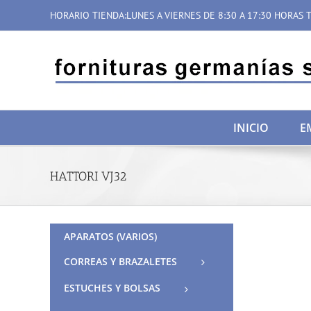
Saltar
HORARIO TIENDA:LUNES A VIERNES DE 8:30 A 17:30 HORAS T
al
contenido
INICIO
E
HATTORI VJ32
APARATOS (VARIOS)
CORREAS Y BRAZALETES
ESTUCHES Y BOLSAS