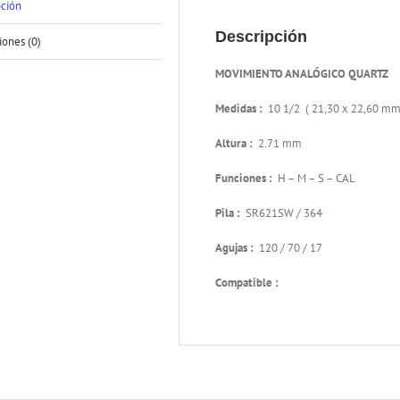
pción
Descripción
iones (0)
MOVIMIENTO ANALÓGICO QUARTZ
Medidas :
10 1/2 ( 21,30 x 22,60 mm
Altura :
2.71 mm
Funciones :
H – M – S – CAL
Pila :
SR621SW / 364
Agujas :
120 / 70 / 17
Compatible :