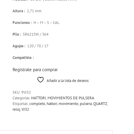
Altura :
2,71 mm
Funciones :
H – M – S – CAL
Pila :
SR621SW / 364
Agujas :
120 / 70 / 17
Compatible :
Registrate para comprar
Añadir a la lista de deseos
SKU:
9VJ32
Categorías:
HATTORI
,
MOVIMIENTOS DE PULSERA
Etiquetas:
completo
,
hattori
,
movimiento
,
pulsera
,
QUARTZ
,
reloj
,
VJ32