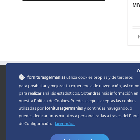
MI
C
forniturasgermanias
utiliza cookies propias y de terceros
INFORMACIÓN
MENU
para posibilitar y mejorar tu experiencia de navegación, así como
para realizar análisis estadísticos. Obtendrás más información en
Política de Privacidad
Inicio
nuestra Política de Cookies. Puedes elegir si aceptas las cookies
utilizadas por
forniturasgermanias
y continúas navegando, o
Condiciones de Contratacion
Mi cuenta
puedes dedicar unos minutos a personalizarlas a través del
Panel
Accesibilidad
Formas de
de Configuración.
Leer más
Ayuda accesibilidad
Envio/Pla