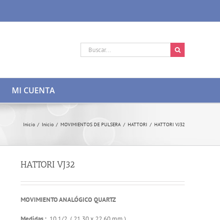
Buscar:
MI CUENTA
Inicio
/
Inicio
/
MOVIMIENTOS DE PULSERA
/
HATTORI
/
HATTORI VJ32
HATTORI VJ32
MOVIMIENTO ANALÓGICO QUARTZ
Medidas :
10 1/2 ( 21,30 x 22,60 mm )