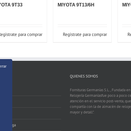
YOTA 9T33
MIYOTA 9T13/6H
MIY
Registrate para comprar
Registrate para comprar
R
errar
QUIENES SOMOS
Fornituras Germanías S.L., Fundada e
Relojería Germaníasfue poco a poco c
atención en el servicio post-venta, que
compartía con la de almacén de relojer
mayor y detall".
 Pago
zo Entrega