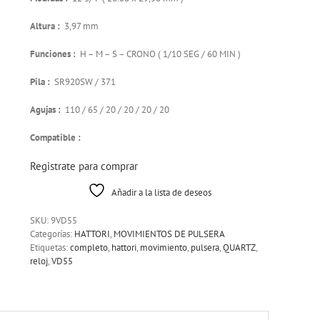
Altura :
3,97 mm
Funciones :
H – M – S – CRONO ( 1/10 SEG / 60 MIN )
Pila :
SR920SW / 371
Agujas :
110 / 65 / 20 / 20 / 20 / 20
Compatible :
Registrate para comprar
Añadir a la lista de deseos
SKU:
9VD55
Categorías:
HATTORI
,
MOVIMIENTOS DE PULSERA
Etiquetas:
completo
,
hattori
,
movimiento
,
pulsera
,
QUARTZ
,
reloj
,
VD55