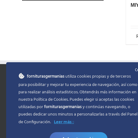
MI
C
forniturasgermanias
utiliza cookies propias y de terceros
INFORMACIÓN
MENU
para posibilitar y mejorar tu experiencia de navegación, así como
para realizar análisis estadísticos. Obtendrás más información en
Política de Privacidad
Inicio
nuestra Política de Cookies. Puedes elegir si aceptas las cookies
utilizadas por
forniturasgermanias
y continúas navegando, o
Condiciones de Contratacion
Mi cuenta
puedes dedicar unos minutos a personalizarlas a través del
Panel
Accesibilidad
Formas de
de Configuración.
Leer más
Ayuda accesibilidad
Envio/Pla