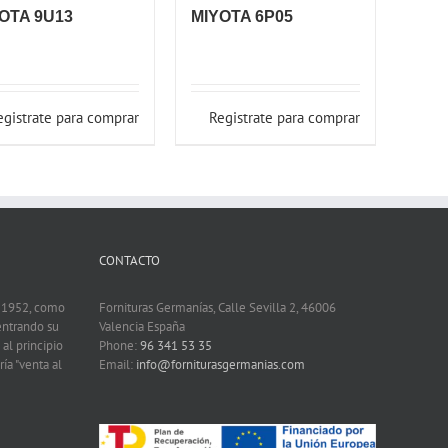
OTA 9U13
MIYOTA 6P05
egistrate para comprar
Registrate para comprar
CONTACTO
n 1952, como
Fornituras Germanías, Calle Sevilla 2, 46006
entrando su
Valencia España
 al principio
Phone:
96 341 53 35
ía "venta al
Email:
info@forniturasgermanias.com