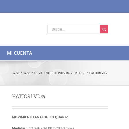
Buscar:
MI CUENTA
Inicio
/
Inicio
/
MOVIMIENTOS DE PULSERA
/
HATTORI
/
HATTORI VD55
HATTORI VD55
MOVIMIENTO ANALOGICO QUARTZ
Medidas :
12 3/4 ( 26.00 x 29,50 mm )