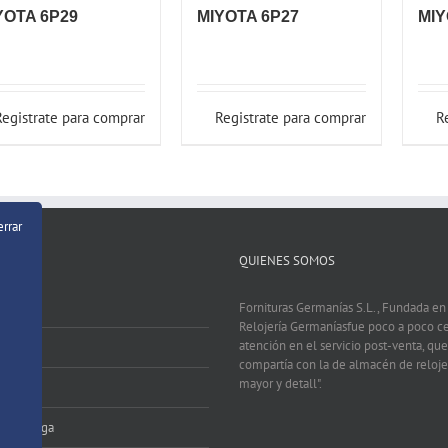
YOTA 6P29
MIYOTA 6P27
MIY
Registrate para comprar
Registrate para comprar
R
errar
QUIENES SOMOS
Fornituras Germanías S.L., Fundada e
Relojería Germaníasfue poco a poco c
atención en el servicio post-venta, que
compartía con la de almacén de relojer
mayor y detall".
 Pago
zo Entrega