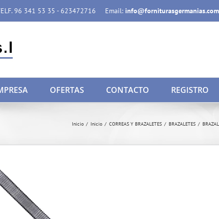
ELF. 96 341 53 35 - 623472716
Email:
info@forniturasgermanias.com
MPRESA
OFERTAS
CONTACTO
REGISTRO
Inicio
/
Inicio
/
CORREAS Y BRAZALETES
/
BRAZALETES
/
BRAZAL