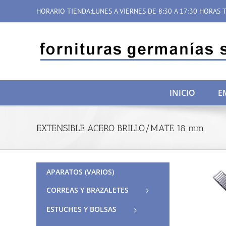
Saltar
HORARIO TIENDA:LUNES A VIERNES DE 8:30 A 17:30 HORAS T
al
contenido
INICIO
E
EXTENSIBLE ACERO BRILLO/MATE 18 mm
APARATOS (VARIOS)
CORREAS Y BRAZALETES
ESTUCHES Y BOLSAS