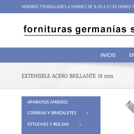
Saltar
HORARIO TIENDA:LUNES A VIERNES DE 8:30 A 17:30 HORAS T
al
contenido
INICIO
E
EXTENSIBLE ACERO BRILLANTE 18 mm
APARATOS (VARIOS)
CORREAS Y BRAZALETES
ESTUCHES Y BOLSAS