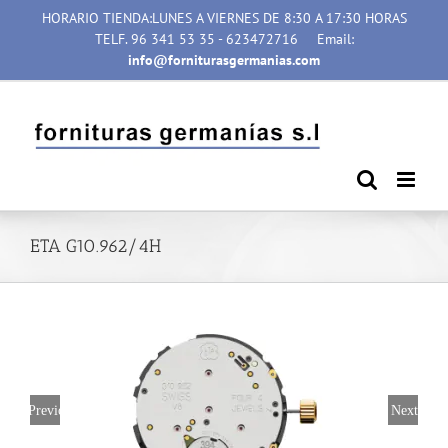
Saltar
HORARIO TIENDA:LUNES A VIERNES DE 8:30 A 17:30 HORAS
al
TELF. 96 341 53 35 - 623472716
Email:
contenido
info@forniturasgermanias.com
ETA G10.962/4H
Previous
Next