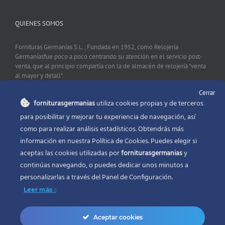
QUIENES SOMOS
Fornituras Germanías S.L., Fundada en 1952, como Relojería
Germaníasfue poco a poco centrando su atención en el servicio post-
venta, que al principio compartía con la de almacén de relojería "venta
al mayor y detall".
Cerrar
forniturasgermanias
utiliza cookies propias y de terceros
CONTACTO
para posibilitar y mejorar tu experiencia de navegación, así
como para realizar análisis estadísticos. Obtendrás más
Fornituras Germanías, Calle Sevilla 2, 46006 Valencia España
información en nuestra Política de Cookies. Puedes elegir si
Phone:
96 341 53 35
aceptas las cookies utilizadas por
forniturasgermanias
y
Email:
info@forniturasgermanias.com
continúas navegando, o puedes dedicar unos minutos a
personalizarlas a través del
Panel de Configuración.
Leer más
Aceptar cookies