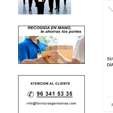
SU
DÍ