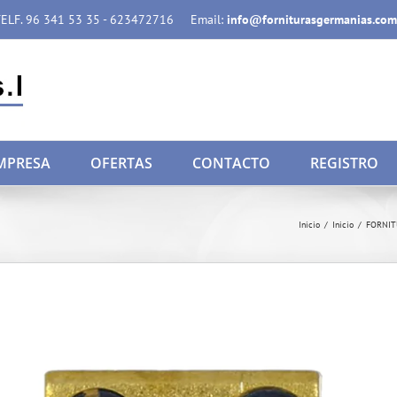
ELF. 96 341 53 35 - 623472716
Email:
info@forniturasgermanias.com
MPRESA
OFERTAS
CONTACTO
REGISTRO
Inicio
/
Inicio
/
FORNIT