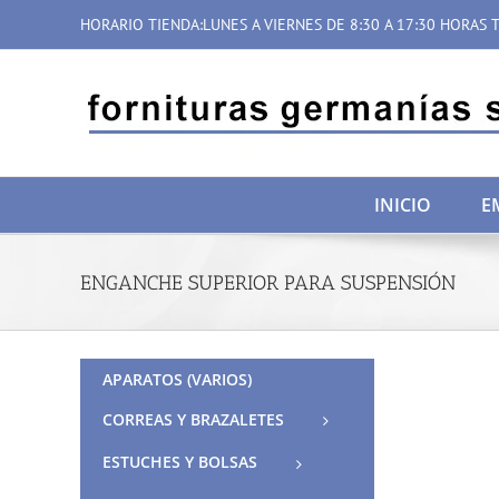
Saltar
HORARIO TIENDA:LUNES A VIERNES DE 8:30 A 17:30 HORAS T
al
contenido
INICIO
E
ENGANCHE SUPERIOR PARA SUSPENSIÓN
APARATOS (VARIOS)
CORREAS Y BRAZALETES
ESTUCHES Y BOLSAS