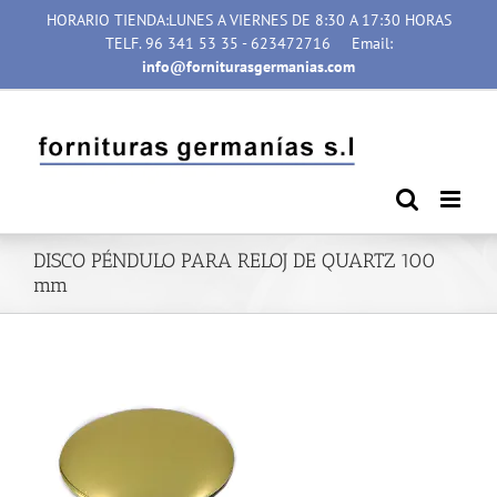
Saltar
HORARIO TIENDA:LUNES A VIERNES DE 8:30 A 17:30 HORAS
al
TELF. 96 341 53 35 - 623472716
Email:
contenido
info@forniturasgermanias.com
DISCO PÉNDULO PARA RELOJ DE QUARTZ 100
mm