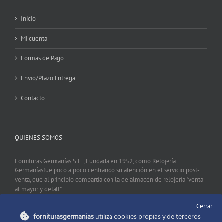
Inicio
Mi cuenta
Formas de Pago
Envio/Plazo Entrega
Contacto
QUIENES SOMOS
Fornituras Germanías S.L., Fundada en 1952, como Relojería
Germaníasfue poco a poco centrando su atención en el servicio post-
venta, que al principio compartía con la de almacén de relojería "venta
al mayor y detall".
Cerrar
forniturasgermanias
utiliza cookies propias y de terceros