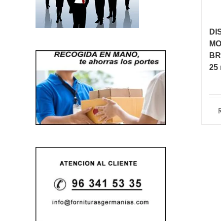
DI
MO
BR
25