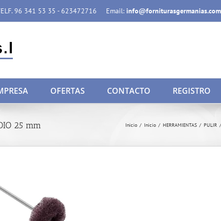
ELF. 96 341 53 35 - 623472716
Email:
info@forniturasgermanias.com
MPRESA
OFERTAS
CONTACTO
REGISTRO
DIO 25 mm
Inicio
/
Inicio
/
HERRAMIENTAS
/
PULIR