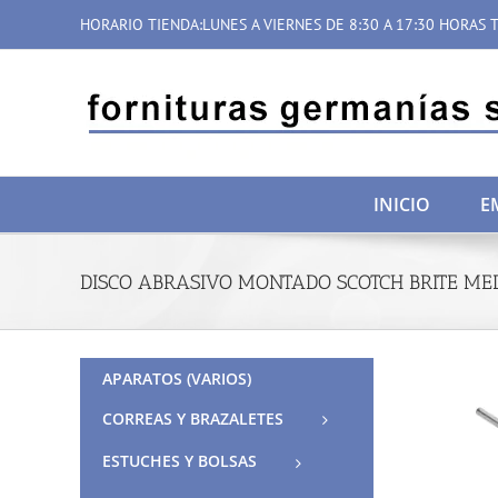
Saltar
HORARIO TIENDA:LUNES A VIERNES DE 8:30 A 17:30 HORAS T
al
contenido
INICIO
E
DISCO ABRASIVO MONTADO SCOTCH BRITE ME
APARATOS (VARIOS)
CORREAS Y BRAZALETES
ESTUCHES Y BOLSAS