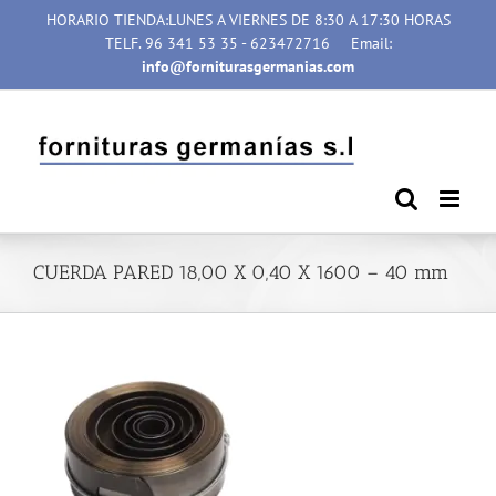
Saltar
HORARIO TIENDA:LUNES A VIERNES DE 8:30 A 17:30 HORAS
al
TELF. 96 341 53 35 - 623472716
Email:
contenido
info@forniturasgermanias.com
CUERDA PARED 18,00 X 0,40 X 1600 – 40 mm