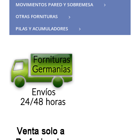
MOVIMIENTOS PARED Y SOBREMESA
OTRAS FORNITURAS
PILAS Y ACUMULADORES