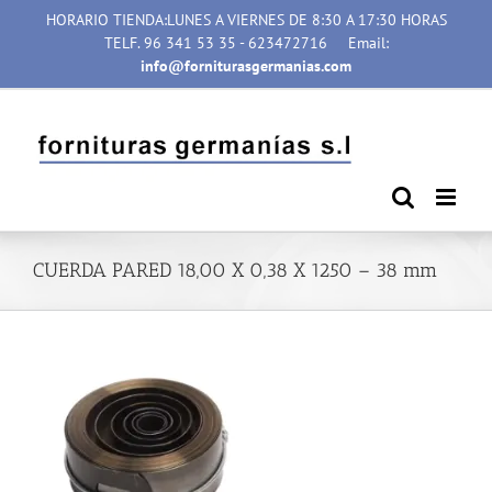
Saltar
HORARIO TIENDA:LUNES A VIERNES DE 8:30 A 17:30 HORAS
al
TELF. 96 341 53 35 - 623472716
Email:
contenido
info@forniturasgermanias.com
CUERDA PARED 18,00 X 0,38 X 1250 – 38 mm