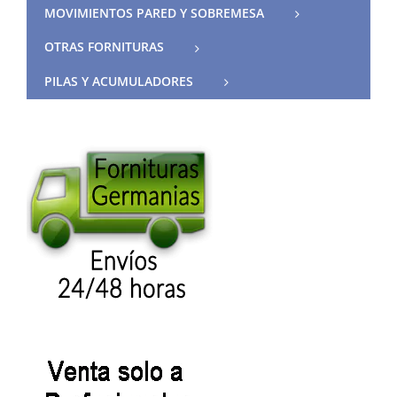
MOVIMIENTOS PARED Y SOBREMESA
OTRAS FORNITURAS
PILAS Y ACUMULADORES