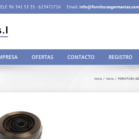
ELF. 96 341 53 35 - 623472716
Email:
info@forniturasgermanias.com
MPRESA
OFERTAS
CONTACTO
REGISTRO
Inicio
/
Inicio
/
FORNITURA G