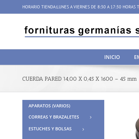
Saltar
HORARIO TIENDA:LUNES A VIERNES DE 8:30 A 17:30 HORAS T
al
contenido
INICIO
E
CUERDA PARED 14,00 X 0,45 X 1600 – 45 mm
APARATOS (VARIOS)
CORREAS Y BRAZALETES
ESTUCHES Y BOLSAS