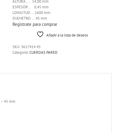
ALTURA ….. 14,00 mm
ESPESOR .. 0,45 mm
LONGITUD … 1600 mm
DIÁMETRO ….45 mm
Registrate para comprar
Añadir a la lista de deseos
SKU:
3617414 45
Categoría:
CUERDAS PARED
0 – 45 mm