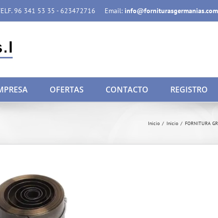
ELF. 96 341 53 35 - 623472716
Email:
info@forniturasgermanias.com
MPRESA
OFERTAS
CONTACTO
REGISTRO
Inicio
/
Inicio
/
FORNITURA G