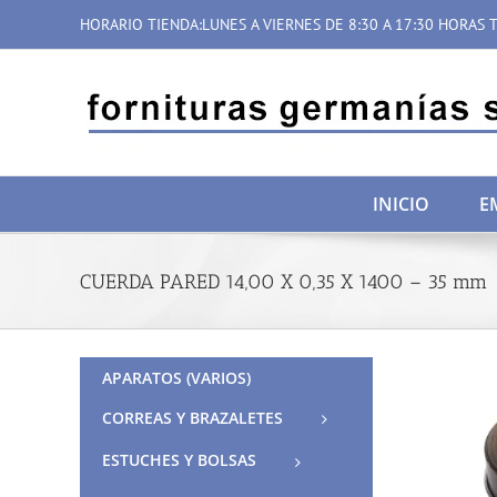
Saltar
HORARIO TIENDA:LUNES A VIERNES DE 8:30 A 17:30 HORAS T
al
contenido
INICIO
E
CUERDA PARED 14,00 X 0,35 X 1400 – 35 mm
APARATOS (VARIOS)
CORREAS Y BRAZALETES
ESTUCHES Y BOLSAS