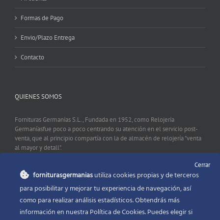
Formas de Pago
Envio/Plazo Entrega
Contacto
QUIENES SOMOS
Fornituras Germanías S.L., Fundada en 1952, como Relojería
Germaníasfue poco a poco centrando su atención en el servicio post-
venta, que al principio compartía con la de almacén de relojería "venta
al mayor y detall".
Cerrar
forniturasgermanias
utiliza cookies propias y de terceros
CONTACTO
para posibilitar y mejorar tu experiencia de navegación, así
como para realizar análisis estadísticos. Obtendrás más
Fornituras Germanías, Calle Sevilla 2, 46006 Valencia España
información en nuestra Política de Cookies. Puedes elegir si
Phone:
96 341 53 35