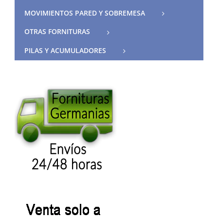
MOVIMIENTOS PARED Y SOBREMESA
OTRAS FORNITURAS
PILAS Y ACUMULADORES