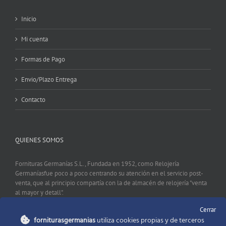
Inicio
Mi cuenta
Formas de Pago
Envio/Plazo Entrega
Contacto
QUIENES SOMOS
Fornituras Germanías S.L., Fundada en 1952, como Relojería
Germaníasfue poco a poco centrando su atención en el servicio post-
venta, que al principio compartía con la de almacén de relojería "venta
al mayor y detall".
Cerrar
forniturasgermanias
utiliza cookies propias y de terceros